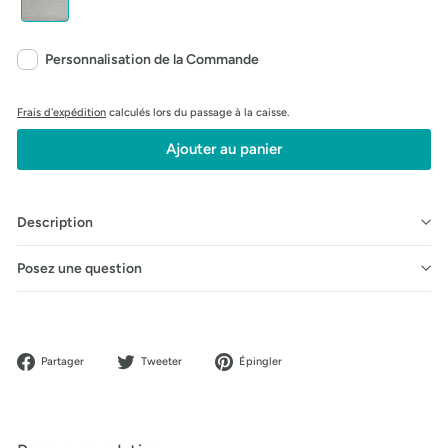
Personnalisation de la Commande
Frais d'expédition
calculés lors du passage à la caisse.
Ajouter au panier
Description
Posez une question
Partager
Tweeter
Épingler
Partager
Tweeter
Épingler
sur
sur
sur
Facebook
Twitter
Pinterest