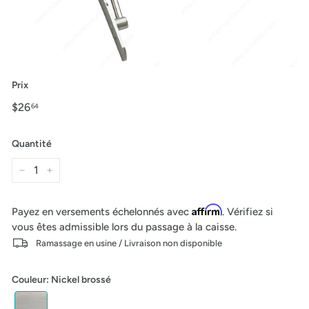
Prix
Prix
$26
$26.64
64
régulier
Quantité
−
+
Affirm
Payez en versements échelonnés avec
. Vérifiez si
vous êtes admissible lors du passage à la caisse.
Ramassage en usine / Livraison non disponible
Couleur
:
Nickel brossé