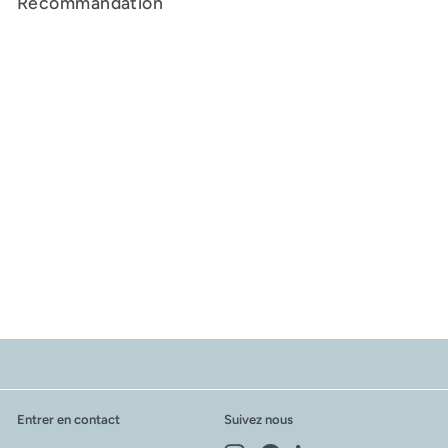
Recommandation
Support à tablette
décoratif
$26
$
64
2
6
.
6
4
Entrer en contact
Suivez nous