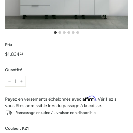
Prix
Prix
$1,834
$1,834.22
22
régulier
Quantité
−
+
Affirm
Payez en versements échelonnés avec
. Vérifiez si
vous êtes admissible lors du passage à la caisse.
Ramassage en usine / Livraison non disponible
Couleur
:
K21