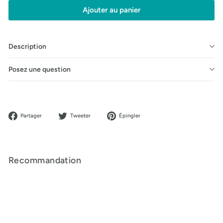
Ajouter au panier
Description
Posez une question
Partager
Tweeter
Épingler
Partager
Tweeter
Épingler
sur
sur
sur
Facebook
Twitter
Pinterest
Recommandation