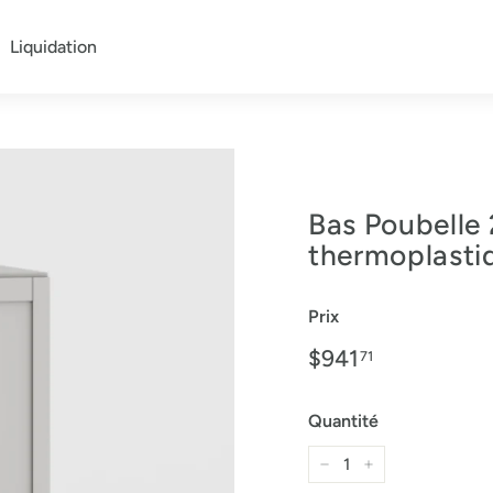
Liquidation
Bas Poubelle 
thermoplasti
Prix
Prix
$941
$941.71
71
régulier
Quantité
−
+