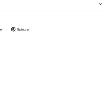
Tweeter
Épingler
er
Épingler
sur
sur
Twitter
Pinterest