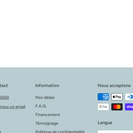
tact
Information
Nous acceptons
6669
Nos délais
F.A.Q.
nous un email
Financement
Langue
Témoignage
book
LinkedIn
Politique de confidentialité